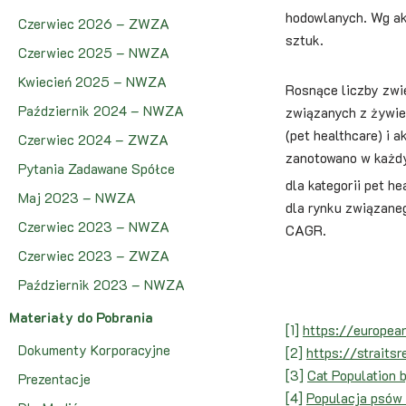
hodowlanych. Wg a
Czerwiec 2026 – ZWZA
sztuk.
Czerwiec 2025 – NWZA
Kwiecień 2025 – NWZA
Rosnące liczby zwi
Październik 2024 – NWZA
związanych z żywien
(pet healthcare) i 
Czerwiec 2024 – ZWZA
zanotowano w każdy
Pytania Zadawane Spółce
dla kategorii pet 
Maj 2023 – NWZA
dla rynku związane
Czerwiec 2023 – NWZA
CAGR.
Czerwiec 2023 – ZWZA
Październik 2023 – NWZA
Materiały do Pobrania
[1]
https://europe
Dokumenty Korporacyjne
[2]
https://straits
[3]
Cat Population 
Prezentacje
[4]
Populacja psów