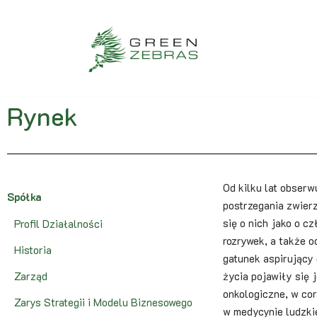
Przejdź
do
treści
Rynek
Od kilku lat obserw
Spółka
postrzegania zwier
się o nich jako o c
Profil Działalności
rozrywek, a także 
Historia
gatunek aspirujący 
Zarząd
życia pojawiły się 
onkologiczne, w co
Zarys Strategii i Modelu Biznesowego
w medycynie ludzki