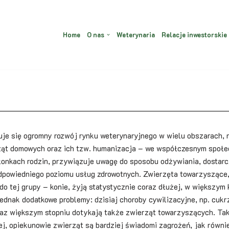
Home
O nas
Weterynaria
Relacje inwestorskie
uje się ogromny rozwój rynku weterynaryjnego w wielu obszarach, 
ząt domowych oraz ich tzw. humanizacja – we współczesnym społ
złonkach rodzin, przywiązuje uwagę do sposobu odżywiania, dostarc
odpowiedniego poziomu usług zdrowotnych. Zwierzęta towarzyszące
do tej grupy – konie, żyją statystycznie coraz dłużej, w większym
jednak dodatkowe problemy: dzisiaj choroby cywilizacyjne, np. cukr
raz większym stopniu dotykają także zwierząt towarzyszących. Ta
ej, opiekunowie zwierząt są bardziej świadomi zagrożeń, jak równ