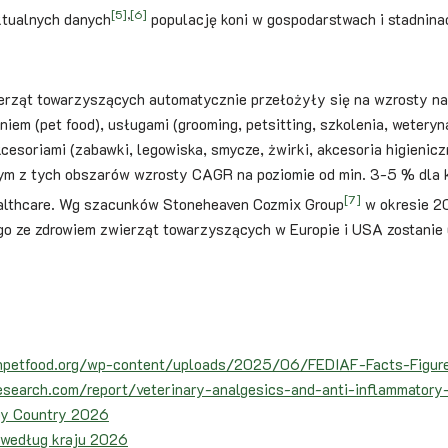
[5]
,
[6]
ktualnych danych
populację koni w gospodarstwach i stadnina
erząt towarzyszących automatycznie przełożyły się na wzrosty na 
iem (pet food), usługami (grooming, petsitting, szkolenia, wetery
akcesoriami (zabawki, legowiska, smycze, żwirki, akcesoria higien
m z tych obszarów wzrosty CAGR na poziomie od min. 3-5 % dla k
[7]
healthcare. Wg szacunków Stoneheaven Cozmix Group
w okresie 2
go ze zdrowiem zwierząt towarzyszących w Europie i USA zostanie
anpetfood.org/wp-content/uploads/2025/06/FEDIAF-Facts-Figur
research.com/report/veterinary-analgesics-and-anti-inflammatory
by Country 2026
 według kraju 2026