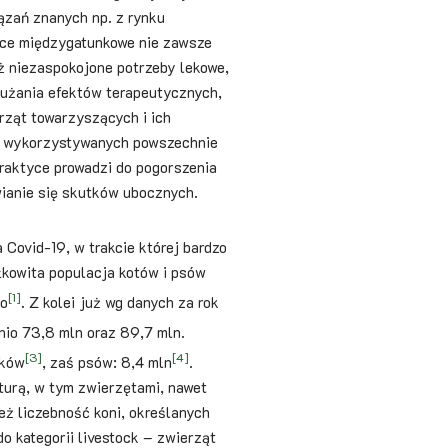
ązań znanych np. z rynku
nice międzygatunkowe nie zawsze
ż niezaspokojone potrzeby lekowe,
łużania efektów terapeutycznych,
rząt towarzyszących i ich
ść wykorzystywanych powszechnie
raktyce prowadzi do pogorszenia
wianie się skutków ubocznych.
Covid-19, w trakcie której bardzo
łkowita populacja kotów i psów
[1]
io
. Z kolei już wg danych za rok
io 73,8 mln oraz 89,7 mln.
[3]
[4]
ików
, zaś psów: 8,4 mln
.
aturą, w tym zwierzętami, nawet
eż liczebność koni, określanych
 kategorii livestock – zwierząt