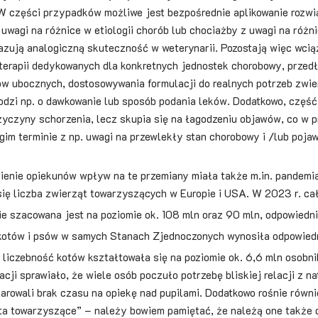
 W części przypadków możliwe jest bezpośrednie aplikowanie rozwi
 uwagi na różnice w etiologii chorób lub chociażby z uwagi na róż
azują analogiczną skuteczność w weterynarii. Pozostają więc wcią
terapii dedykowanych dla konkretnych jednostek chorobowy, przed
ów ubocznych, dostosowywania formulacji do realnych potrzeb zwie
hodzi np. o dawkowanie lub sposób podania leków. Dodatkowo, czę
yczyny schorzenia, lecz skupia się na łagodzeniu objawów, co w p
gim terminie z np. uwagi na przewlekły stan chorobowy i /lub poja
enie opiekunów wpływ na te przemiany miała także m.in. pandemia 
ię liczba zwierząt towarzyszących w Europie i USA. W 2023 r. ca
e szacowana jest na poziomie ok. 108 mln oraz 90 mln, odpowiedn
 kotów i psów w samych Stanach Zjednoczonych wynosiła odpowiedn
 liczebność kotów kształtowała się na poziomie ok. 6,6 mln osobn
acji sprawiało, że wiele osób poczuło potrzebę bliskiej relacji z n
larowali brak czasu na opiekę nad pupilami. Dodatkowo rośnie równi
a towarzyszące” – należy bowiem pamiętać, że należą one także do