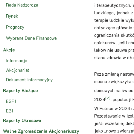
Rada Nadzorcza
i terapeutycznych.
ludzkiego, jednak z
Rynek
terapie ludzkie wyk
Prognozy
dotyczące głównie 
ograniczania skutk
Wybrane Dane Finansowe
opiekunów, jeśli c
Akcje
leków nie usuwa prz
stanu zdrowia w dłu
Informacje
Akcjonariat
Poza zmianą nastawi
Dokument Informacyjny
mocno zwiększyła s
Raporty Bieżące
domowych na świeci
[2]
2024
, populacji
ESPI
W Polsce w 2024 r.
EBI
Pozostawanie w izol
Raporty Okresowe
jeśli wcześniej dek
jako „nowe zwierzęt
Walne Zgromadzenia Akcjonariuszy